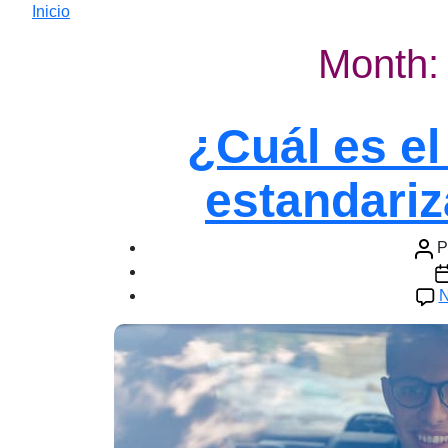
Inicio
Month:
¿Cuál es el
estandariz
Auto
P
de
F
la
d
N
entr
la
e