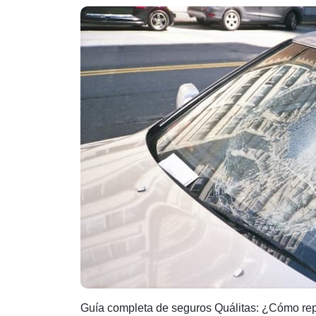
entr
la
e
Guía completa de seguros Quálitas: ¿Cómo rep