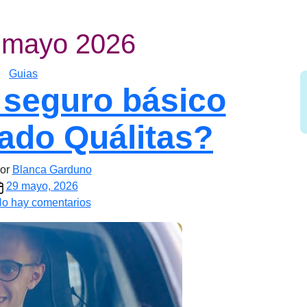
mayo 2026
Categorías
Guias
 seguro básico
ado Quálitas?
r
or
Blanca Garduno
echa
29 mayo, 2026
e
en
o hay comentarios
ada
¿Cuál
ntrada
es
el
seguro
básico
estandarizado