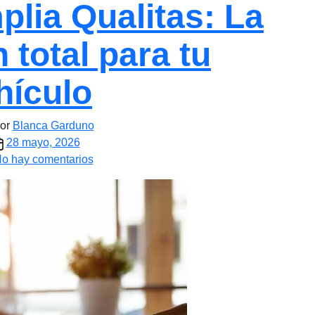
lia Qualitas: La
 total para tu
hículo
r
or
Blanca Garduno
echa
28 mayo, 2026
e
en
o hay comentarios
ada
Cobertura
ntrada
amplia
Qualitas:
La
protección
total
para
tu
vehículo