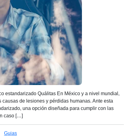
Quálitas?
co estandarizado Quálitas En México y a nivel mundial,
es causas de lesiones y pérdidas humanas. Ante esta
andarizado, una opción diseñada para cumplir con las
en caso […]
Categorías
Guias