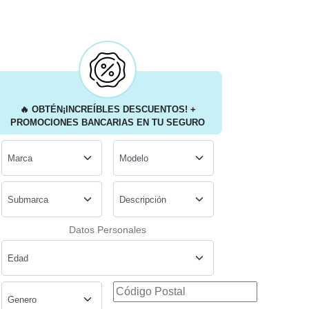
🔥
OBTÉN
¡INCREÍBLES DESCUENTOS!
+
PROMOCIONES BANCARIAS
EN TU SEGURO
Datos Personales