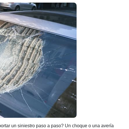
ada
Seguros
ntrada
Quálitas
siniestros
¿Qué
hacer?
ortar un siniestro paso a paso? Un choque o una avería