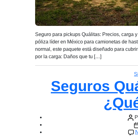
Seguro para pickups Quálitas: Precios, carga y
póliza líder en México para camionetas de hast
normal, este paquete está diseñado para cubrir 
por la carga: Daños que tu […]
S
Seguros Quál
¿Qué
Auto
P
de
F
la
d
N