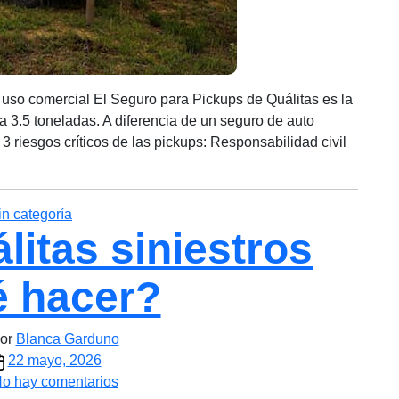
 uso comercial El Seguro para Pickups de Quálitas es la
a 3.5 toneladas. A diferencia de un seguro de auto
3 riesgos críticos de las pickups: Responsabilidad civil
Categorías
in categoría
itas siniestros
 hacer?
r
or
Blanca Garduno
echa
22 mayo, 2026
e
en
o hay comentarios