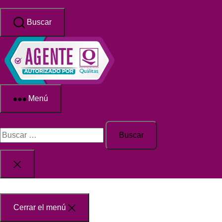
Saltar
al
Buscar
contenido
Qualitas
Menú
Seguros
Buscar:
Cerrar
la
búsqueda
Cerrar el menú