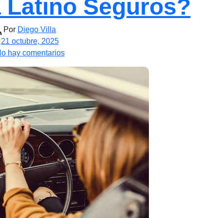
a Latino Seguros?
tor
Por
Diego Villa
cha
e
21 octubre, 2025
en
o hay comentarios
trada
¿Por
trada
qué
asegurar
un
auto
con
la
oferta
de
La
Latino
Seguros?