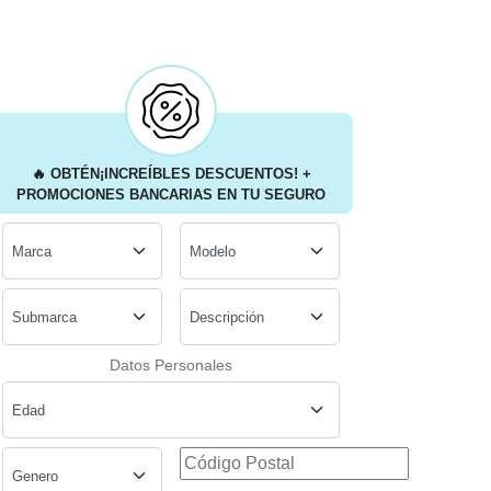
🔥
OBTÉN
¡INCREÍBLES DESCUENTOS!
+
PROMOCIONES BANCARIAS
EN TU SEGURO
Datos Personales