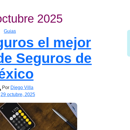
octubre 2025
Categorías
Guias
uros el mejor
de Seguros de
éxico
tor
Por
Diego Villa
cha
e
29 octubre, 2025
trada
trada