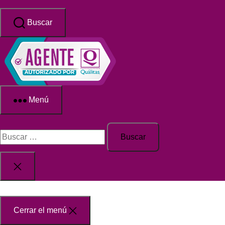
Saltar
al
Buscar
contenido
Qualitas
Menú
Seguros
Buscar:
Cerrar
la
búsqueda
Cerrar el menú