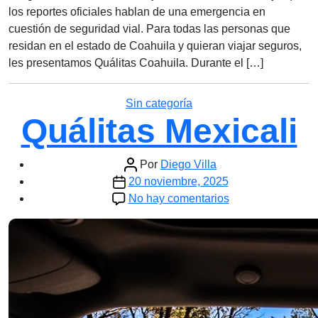
los reportes oficiales hablan de una emergencia en
cuestión de seguridad vial. Para todas las personas que
residan en el estado de Coahuila y quieran viajar seguros,
les presentamos Quálitas Coahuila. Durante el […]
Categorías
Sin categoría
Quálitas Mexicali
Autor
Por
Diego Villa
Fecha
de
20 noviembre, 2025
de
la
en
No hay comentarios
la
entrada
Quálitas
entrada
Mexicali