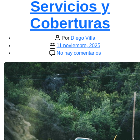
Servicios y
Coberturas
Autor
Por
Diego Villa
Fecha
de
11 noviembre, 2025
de
la
en
No hay comentarios
la
entrada
Quálitas
entrada
Durango:
Servicios
y
Coberturas