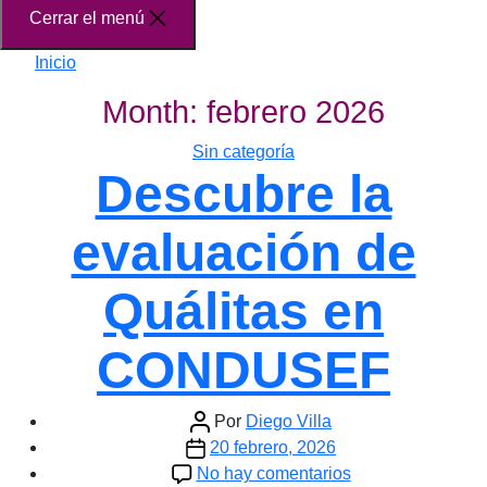
Cerrar el menú
Inicio
Month:
febrero 2026
Categorías
Sin categoría
Descubre la
evaluación de
Quálitas en
CONDUSEF
Autor
Por
Diego Villa
Fecha
de
20 febrero, 2026
de
la
en
No hay comentarios