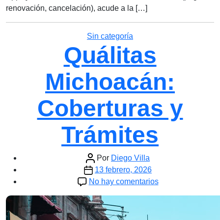
renovación, cancelación), acude a la […]
Categorías
Sin categoría
Quálitas
Michoacán:
Coberturas y
Trámites
Autor
Por
Diego Villa
Fecha
de
13 febrero, 2026
de
la
en
No hay comentarios
la
entrada
Quálitas
entrada
Michoacán:
Coberturas