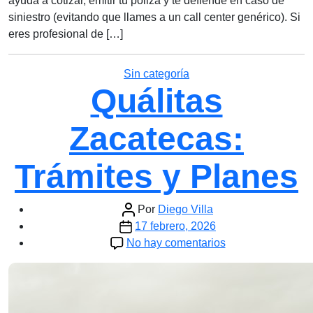
ayuda a cotizar, emitir tu póliza y te defiende en caso de
siniestro (evitando que llames a un call center genérico). Si
eres profesional de […]
Categorías
Sin categoría
Quálitas
Zacatecas:
Trámites y Planes
Autor
Por
Diego Villa
Fecha
de
17 febrero, 2026
de
la
en
No hay comentarios
la
entrada
Quálitas
entrada
Zacatecas:
Trámites
y