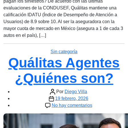
pagan los siniestros? De acuerdo con las últimas
evaluaciones de la CONDUSEF, Quálitas mantiene una
calificación IDATU (Índice de Desempeño de Atención a
Usuarios) de 8.9 sobre 10. Al ser la aseguradora con la
mayor cuota de mercado en México (asegura a 1 de cada 3
autos en el país), […]
Categorías
Sin categoría
Quálitas Agentes
¿Quiénes son?
Autor
Por
Diego Villa
Fecha
de
19 febrero, 2026
de
la
en
No hay comentarios
la
entrada
Quálitas
entrada
Agentes
¿Quiénes